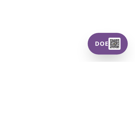
DOE
CONTATO
Av. Tenente Névio Baracho, 261 -
Jardim Bela Vista, São José dos