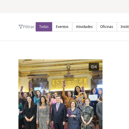
Filtrar:
Todas
Eventos
Atividades
Oficinas
Insti
4